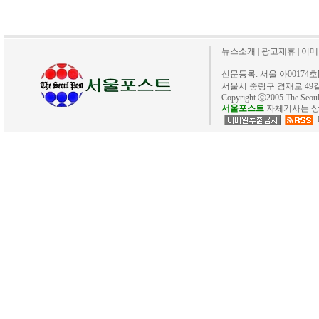
뉴스소개
|
광고제휴
|
이메
신문등록: 서울 아00174호[20
서울시 중랑구 겸재로 49길 40. 
Copyright ⓒ2005 The Se
서울포스트
자체기사는 상