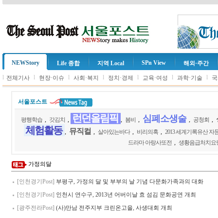
NEWStory
SPn View
Life 종합
지역 Local
해외·주간
l
l
l
l
l
l
l
전체기사
현장·이슈
사회·복지
정치·경제
교육·여성
과학·기술
국
서울포스트
런던올림픽
심폐소생술
평행학습
,
갓김치
,
,
봄비
,
,
공청회
,
체험활동
뮤직컬
,
,
살아있는바다
,
비리의혹
,
2013 세계기록유산 자
드라마 아랑사또전
,
생황음급처치요
가정의달
[인천경기Post]
부평구, 가정의 달 및 부부의 날 기념 다문화가족과의 대화
[인천경기Post]
인천시 연수구, 2013년 어버이날 효 섬김 문화공연 개최
[광주전라Post]
(사)만남 전주지부 크린온고을, 사생대회 개최