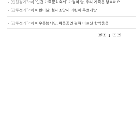
[인천경기Post]
‘인천 가족문화축제’ 가정의 달, 우리 가족은 행복해요
[광주전라Post]
어린이날, 철새조망대 어린이 무료개방
[광주전라Post]
어우름봉사단, 위문공연 펼쳐 어르신 함박웃음
1