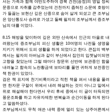
서는 가족과 함께 야반도주하여 경북 건천(송정)의 영일 정씨
문중으로 자취를 감추었는데 건천까지 좁혀진 소문에 호랑이
가 들끓는 보현산 깊은 산중으로 숨어 살게 되셨고 큰 조부님
은 양산통도사 승려로 가셨고 둘째 필자의 조부님께서 증조부
님의 대를 이었다.
8.15 해방을 맞이하여 깊은 외딴 산속에서 인근의 마을로 내
려왔는데 증조부님의 피신 생활은 10여명의 나전들 생명을
지키기 위해서 도피 생활을 하게 되었다고 한다. 큰집의 백부
께서는 필자의 아버님과 같이 부산에서 집안의 입젯날이되면
고향을 찾았는데 그럴 때마다 창문위 선반에 보관중인 함을
내려놓고 함속의 노란황금색 보따리를 풀면 귀하게 보전중인
책 한권이 있었다.
검은 책 표지에 천기비록이라고 적힌 책을 펴서 내용을 풀려
면 한자문 구절이 위에서 내려 해설하는 것이 아니고 밑에서
위로 해설해야 한다면서 우리 후세 중에서 이 글이 터득되면
풍운조화를 하고 자유자제한 변복술과 순간이동을 하게 된다
고 말씀하셨다.
조부님께서도 무척 애쓴 내력 중에 멀리 있는 상주어른께서