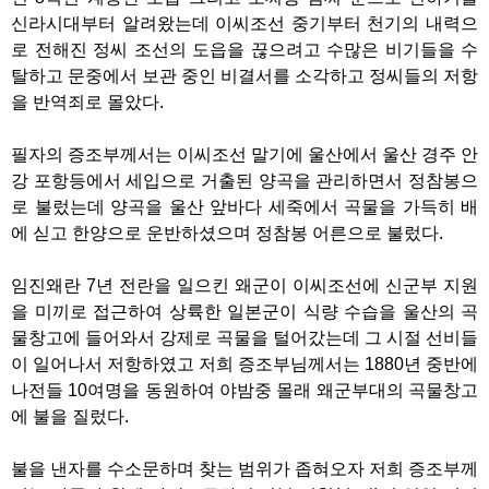
신라시대부터 알려왔는데 이씨조선 중기부터 천기의 내력으
로 전해진 정씨 조선의 도읍을 끊으려고 수많은 비기들을 수
탈하고 문중에서 보관 중인 비결서를 소각하고 정씨들의 저항
을 반역죄로 몰았다.
필자의 증조부께서는 이씨조선 말기에 울산에서 울산 경주 안
강 포항등에서 세입으로 거출된 양곡을 관리하면서 정참봉으
로 불렀는데 양곡을 울산 앞바다 세죽에서 곡물을 가득히 배
에 싣고 한양으로 운반하셨으며 정참봉 어른으로 불렀다.
임진왜란 7년 전란을 일으킨 왜군이 이씨조선에 신군부 지원
을 미끼로 접근하여 상륙한 일본군이 식량 수습을 울산의 곡
물창고에 들어와서 강제로 곡물을 털어갔는데 그 시절 선비들
이 일어나서 저항하였고 저희 증조부님께서는 1880년 중반에
나전들 10여명을 동원하여 야밤중 몰래 왜군부대의 곡물창고
에 불을 질렀다.
불을 낸자를 수소문하며 찾는 범위가 좁혀오자 저희 증조부께