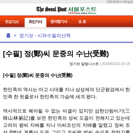
2026.08.06 17:48 발행
홈
>
정기보 - 시와수필의산책
[수필] 정(鄭)씨 문중의 수난(受難)
정기보 칼럼니스트
| 2026/02/25 19:19
[수필] 정(鄭)씨 문중의 수난(受難)
한민족의 역사는 마고 시대를 지나 삼성제의 단군왕검에서 한
민족 한 핏줄로서 한민족의 가슴에 새겨 왔다.
역사적으로 혜아릴 수 없는 비결이 있지만 삼한산림비기(三
韓山林祕記)를 보면 한민족의 성씨 도읍이 전해지고 있는데
고려의 왕씨 지배를 지나 이씨조선의 지배를 알렸고 정씨 조
선 8백년 계룡산 도읍 그리고 조씨왕 범씨 순으로 전하기를