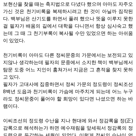
보현산을 찾을 때는 축지법으로 다녔다 했으며 아마도 자주오
가신 것은 천기비록을 복제하시려고 한 것이 아닐까 짐작된
다. 백부님은 산기도를 하면서 풀려 했으나 뜻을 이루지 못한
걸 필자가 배움의 길에서 대학을 다니면서 항상 심사숙고 했
는데 그 때 그 천기부록이 복사될 수만 있었으면 하는 아쉬움
이 있었다.
천기비록이 아마도 다른 정씨문중의 가문에서는 보전되고 있
지않나 생각하는데 필자의 문중에서 소지한 책이 백부님께서
탐문 도중 어느 지인이 훔쳐가서 지금은 그 흔적을 찾지 못하
고 있다.
필자가 고대사에 집중하면서 정씨 가문의 정도령이 정씨조선
8백년 도읍과 천기비록이 가슴에 마주치게 되는데 어느 누구
라도 정씨문중이 풀어야 할 희망이 있다면 나셨으면 하는 바
램이다.
이씨조선의 정도령 수난을 지나 현대에 와서 정감록을 정(正)
감록으로 해석하는가 하면 예수재림을 앞세워서 정감록의 정
도령으로 둔갑하는 세월이 되었다. 이렇게 정씨의 수난이 언