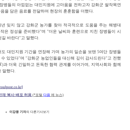
는 장병들의 아낌없는 대민지원에 고마움을 전하고자 강화군 쌀작목연
마음을 담은 음료를 전달하며 현장의 훈훈함을 더했다.
년 잊지 않고 강화군 농가를 찾아 적극적으로 도움을 주는 해병대
작은 정성을 준비했다"며 "더운 날씨와 훈련으로 지친 장병들이 시
얻길 바란다"고 말했다.
서도 대민지원 기간을 연장해 가며 농가의 일손을 보탠 5여단 장병들
 수 있었다"며 "강화군 농업인들을 대신해 깊이 감사드린다"고 전했
(軍)과 더욱 긴밀하고 돈독한 협력 관계를 이어가며, 지역사회와 함께
 말했다.
eoulpost.co.kr
]
 전재·복사·배포 허용
(*포털
다음
에 뉴스)
이강웅 기자
의 다른기사보기