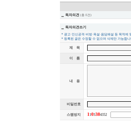
독자의견
(총 0건)
독자의견쓰기
* 광고·인신공격·비방·욕설·음담패설 등 목적에 
* 등록된 글은 수정할 수 없으며 삭제만 가능합니
제 목
이 름
내 용
비밀번호
1
0
3
8
스팸방지
1
3
4352