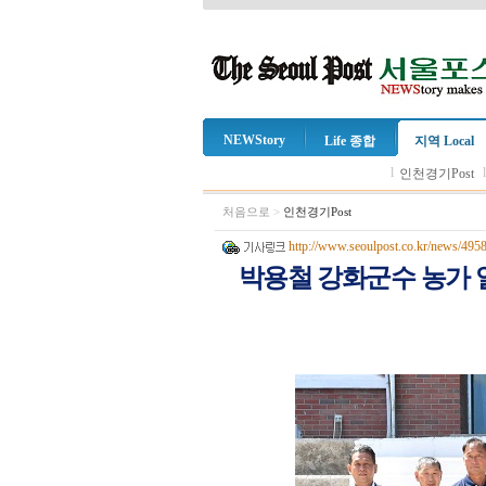
NEWStory
Life 종합
지역 Local
l
인천경기Post
처음으로
>
인천경기Post
http://www.seoulpost.co.kr/news/495
박용철 강화군수 농가 