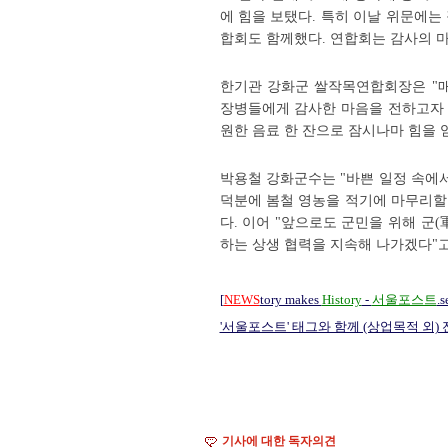
에 힘을 보탰다. 특히 이날 위문에
합회도 함께했다. 연합회는 감사의 
한기관 강화군 쌀작목연합회장은 "매
장병들에게 감사한 마음을 전하고자 
원한 음료 한 잔으로 잠시나마 힘을 
박용철 강화군수는 "바쁜 일정 속에
덕분에 봄철 영농을 적기에 마무리할
다. 이어 "앞으로도 군민을 위해 군
하는 상생 협력을 지속해 나가겠다"고
[
NEWS
tory makes
History
-
서울포스트
.s
'서울포스트' 태그와 함께 (상업목적 외)
기사에 대한 독자의견