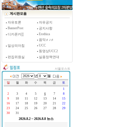
[시사저널 인터뷰] 윤방부 연세대 의대 명예교수,
"골초에게 전자담배를 허하라"
게시판모음
자유토론
자유공지
BannerPost
공지사항
Erothica
디카폰카▒
음악♬♪♬
UCC
일상의아침
동영상UCC2
편집위원실
실용정책연대
서울포스트