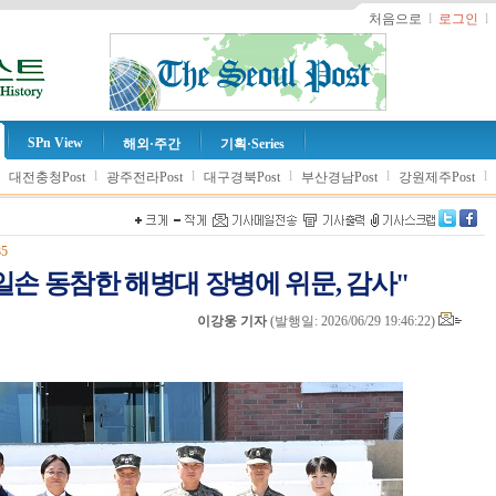
처음으로
l
로그인
l
SPn View
해외·주간
기획·Series
l
l
l
l
l
l
대전충청Post
광주전라Post
대구경북Post
부산경남Post
강원제주Post
85
일손 동참한 해병대 장병에 위문, 감사"
이강웅 기자
(
발행일: 2026/06/29 19:46:22
)