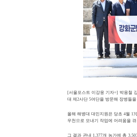
[서울포스트 이강웅 기자=] 박용철 
대 제2사단 5여단을 방문해 장병들을
올해 해병대 대민지원은 당초 4월 1
우천으로 모내기 작업에 어려움을 겪는
그 결과 관내 1,377개 농가에 총 