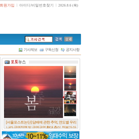
회원가입
l
아이디/비밀번호찾기
l
2026.8.6 (목)
기사제보
구독신청
공지사항
[서울포스트논단] 담배에 관한 추억, 연도별 우리
나라 금연정책 및 금연구역 확대 추이, 정부가 아
무리 더 해롭다고 사기를 쳐대도 피워 본 사람은
다 안다, 전자담배시장은 10년새 폭발적 증가세..