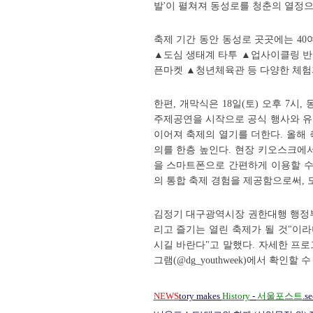
발'이 펼쳐져 동성로를 청춘의 열정으
축제 기간 동안 동성로 곳곳에는 40
▲도심 생태계 타투 ▲업사이클링 반
픈마켓 ▲청년체육관 등 다양한 체험과
한편, 개막식은 18일(토) 오후 7
주제공연을 시작으로 공식 행사와 유
이어져 축제의 열기를 더한다. 올해 
의를 한층 높인다. 현장 키오스크에서
을 스마트폰으로 간편하게 이용할 수
의 통합 축제 경험을 제공함으로써, 
김정기 대구광역시장 권한대행 행정부
리고 즐기는 열린 축제가 될 것"이라
시길 바란다"고 말했다. 자세한 프로그
그램(@dg_youthweek)에서 확인할 수
NEWS
tory makes
History
-
서울포스트
.s