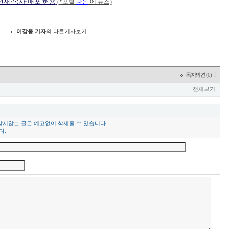
 전재·복사·배포 허용
(*포털
다음
에 뉴스)
이강웅 기자
의 다른기사보기
l
독자의견
(0)
전체보기
맞지않는 글은 예고없이 삭제될 수 있습니다.
다.