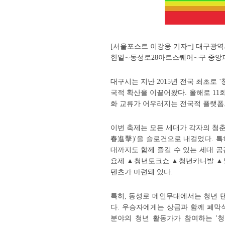
[서울포스트 이강웅 기자=] 대구광역시
한일∼동성로28아트스퀘어∼구 중앙파출
대구시는 지난 2015년 전국 최초로 '
국적 확산을 이끌어왔다. 올해로 1
화 교류가 어우러지는 전국적 플랫폼
이번 축제는 모든 세대가 각자의 청
春進擊)'을 슬로건으로 내걸었다. 특
대까지도 함께 즐길 수 있는 세대 
요제 ▲청년토크쇼 ▲청년카니발 ▲달
텐츠가 마련돼 있다.
특히, 동성로 메인무대에서는 청년 댄
다. 우승자에게는 상금과 함께 폐막식
분야의 청년 활동가가 참여하는 '청년