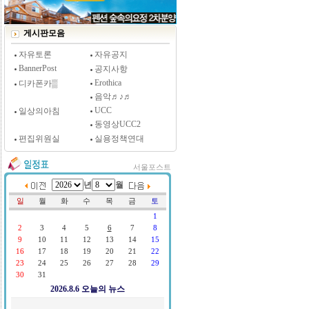
[시사저널 인터뷰] 윤방부 연세대 의대 명예교수,
"골초에게 전자담배를 허하라"
게시판모음
자유토론
자유공지
BannerPost
공지사항
Erothica
디카폰카▒
음악♬♪♬
UCC
일상의아침
동영상UCC2
편집위원실
실용정책연대
서울포스트