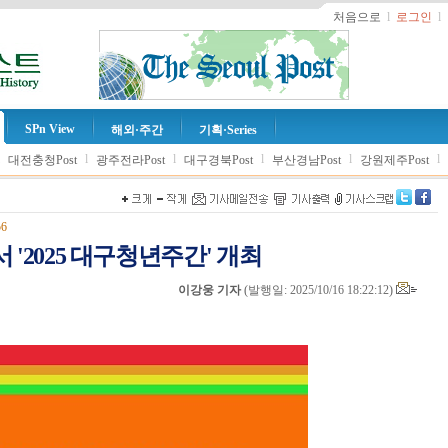
처음으로
l
로그인
l
SPn View
해외·주간
기획·Series
l
l
l
l
l
l
대전충청Post
광주전라Post
대구경북Post
부산경남Post
강원제주Post
56
 '2025 대구청년주간' 개최
이강웅 기자
(
발행일: 2025/10/16 18:22:12
)