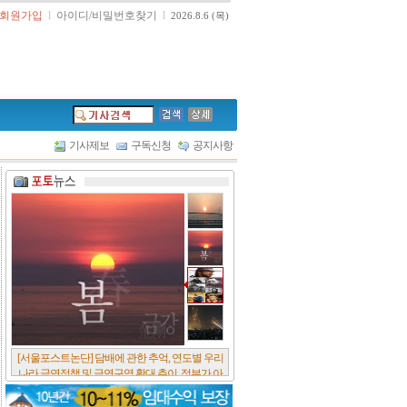
회원가입
l
아이디/비밀번호찾기
l
2026.8.6 (목)
기사제보
구독신청
공지사항
[서울포스트논단] 담배에 관한 추억, 연도별 우리
나라 금연정책 및 금연구역 확대 추이, 정부가 아
무리 더 해롭다고 사기를 쳐대도 피워 본 사람은
다 안다, 전자담배시장은 10년새 폭발적 증가세..