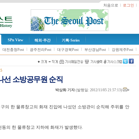
처음으로
l
로그인
l
SPn View
해외·주간
기획·Series
l
l
l
l
l
l
대전충청Post
광주전라Post
대구경북Post
부산경남Post
강원제주Post
35
나선 소방공무원 순직
박상화 기자
(
발행일: 2012/11/05 21:57:13
)
평구의 한 물류창고의 화재 진압에 나섰던 소방관이 순직해 주위를 안
청천동의 한 물류창고 지하에 화재가 발생했다.