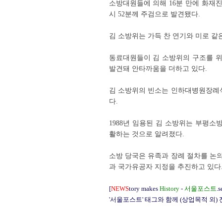
소방대원들에 의해 16분 만에 화재진
시 52분께 주검으로 발견됐다.
김 소방위는 가득 찬 연기와 미로 같
동료대원들이 김 소방위의 구조를 위
발견돼 안타까움을 더하고 있다.
김 소방위의 빈소는 인하대병원장례식
다.
1988년 임용된 김 소방위는 부평소
활하는 것으로 알려졌다.
소방 당국은 유족과 장례 절차를 논의
과 국가유공자 지정을 추진하고 있다
[
NEWS
tory makes
History
-
서울포스트
.s
'서울포스트' 태그와 함께 (상업목적 외)