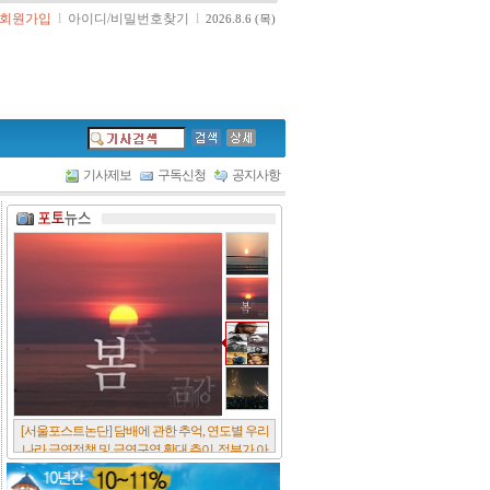
회원가입
l
아이디/비밀번호찾기
l
2026.8.6 (목)
기사제보
구독신청
공지사항
[서울포스트논단] 담배에 관한 추억, 연도별 우리
나라 금연정책 및 금연구역 확대 추이, 정부가 아
무리 더 해롭다고 사기를 쳐대도 피워 본 사람은
다 안다, 전자담배시장은 10년새 폭발적 증가세..