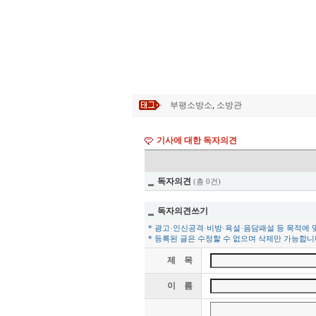
부평소방소
,
소방관
기사에 대한 독자의견
독자의견
(총 0건)
독자의견쓰기
* 광고·인신공격·비방·욕설·음담패설 등 목적에 
* 등록된 글은 수정할 수 없으며 삭제만 가능합니
제 목
이 름