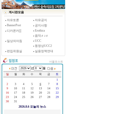
[시사저널 인터뷰] 윤방부 연세대 의대 명예교수,
"골초에게 전자담배를 허하라"
게시판모음
자유토론
자유공지
BannerPost
공지사항
Erothica
디카폰카▒
음악♬♪♬
UCC
일상의아침
동영상UCC2
편집위원실
실용정책연대
서울포스트