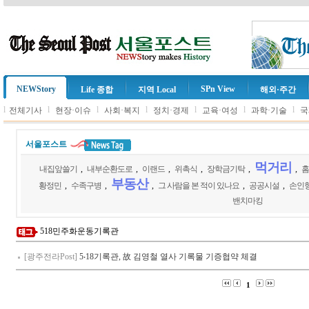
NEWStory
SPn View
Life 종합
지역 Local
해외·주간
l
l
l
l
l
l
l
전체기사
현장·이슈
사회·복지
정치·경제
교육·여성
과학·기술
국
서울포스트
먹거리
내집앞쓸기
,
내부순환도로
,
이랜드
,
위촉식
,
장학금기탁
,
,
홈
부동산
황정민
,
수족구병
,
,
그 사람을 본 적이 있나요
,
공공시설
,
손인
밴치마킹
518민주화운동기록관
[광주전라Post]
5‧18기록관, 故 김영철 열사 기록물 기증협약 체결
1