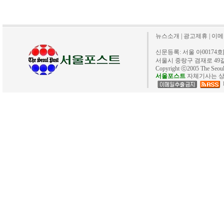
뉴스소개
|
광고제휴
|
이메
신문등록: 서울 아00174호[20
서울시 중랑구 겸재로 49길 40. 
Copyright ⓒ2005 The Se
서울포스트
자체기사는 상