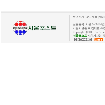
뉴스소개
|
광고제휴
|
이메
신문등록: 서울 아00174호[20
서울시 중랑구 겸재로 49길 40. 
Copyright ⓒ2005 The Se
서울포스트
자체기사는 상