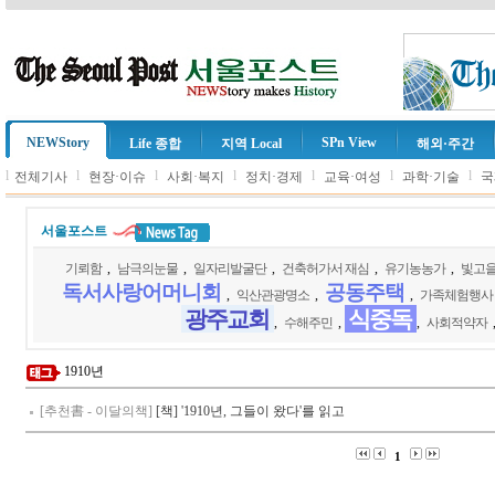
NEWStory
SPn View
Life 종합
지역 Local
해외·주간
l
l
l
l
l
l
l
전체기사
현장·이슈
사회·복지
정치·경제
교육·여성
과학·기술
국
서울포스트
기뢰함
,
남극의눈물
,
일자리발굴단
,
건축허가서 재심
,
유기농농가
,
빛고
독서사랑어머니회
공동주택
,
익산관광명소
,
,
가족체험행사
광주교회
식중독
,
수해주민
,
,
사회적약자
1910년
[추천書 - 이달의책]
[책] '1910년, 그들이 왔다'를 읽고
1