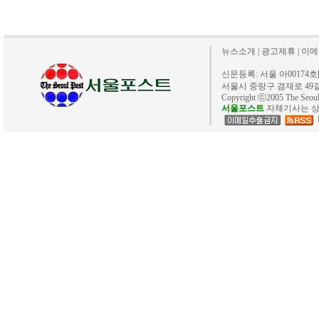
뉴스소개
|
광고제휴
|
이메
신문등록: 서울 아00174호[20
서울시 중랑구 겸재로 49길 40. 
Copyright ⓒ2005 The Se
서울포스트
자체기사는 상