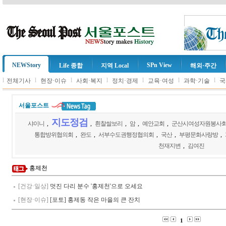
NEWStory
SPn View
Life 종합
지역 Local
해외·주간
l
l
l
l
l
l
l
전체기사
현장·이슈
사회·복지
정치·경제
교육·여성
과학·기술
국
서울포스트
지도정검
샤이니
,
,
흰찰쌀보리
,
암
,
예안교회
,
군산시여성자원봉사
통합방위협의회
,
완도
,
서부수도권행정협의회
,
국산
,
부평문화사랑방
,
천재지변
,
김여진
홍제천
[건강·일상]
멋진 다리 분수 '홍제천'으로 오세요
[현장·이슈]
[포토] 홍제동 작은 마을의 큰 잔치
1