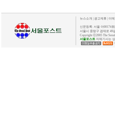
뉴스소개
|
광고제휴
|
이메
신문등록: 서울 아00174호[20
서울시 중랑구 겸재로 49길 40. 
Copyright ⓒ2005 The Se
서울포스트
자체기사는 상