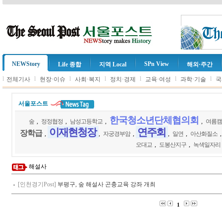
NEWStory
SPn View
Life 종합
지역 Local
해외·주간
l
l
l
l
l
l
l
전체기사
현장·이슈
사회·복지
정치·경제
교육·여성
과학·기술
국
서울포스트
한국청소년단체협의회
숲
,
정정협정
,
남성고등학교
,
,
여름캠
이재현청장
연주회
장학급
,
,
자궁경부암
,
,
일연
,
아산화질소
오대교
,
도봉산지구
,
녹색일자리
해설사
[인천경기Post]
부평구, 숲 해설사 곤충교육 강좌 개최
1