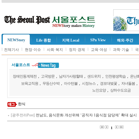
NEWStory
SPn View
Life 종합
지역 Local
해외·주간
l
l
l
l
l
l
l
전체기사
현장·이슈
사회·복지
정치·경제
교육·여성
과학·기술
국
서울포스트
장애인동계체전
,
고국방문
,
남자가사랑할때
,
샌드위치
,
인천평생학습
,
온난
보육교직원
,
무등산수박
,
아수턴불
,
시정뉴스
,
경포대벚꽃
,
자녀돌봄
,
노인요양
,
상하수도요금
한식
[광주전라Post]
전남도, 음식문화 개선위해 ‘공직자 1음식점 담당제’ 확대 실시
1