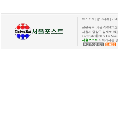
뉴스소개
|
광고제휴
|
이메
신문등록: 서울 아00174호[20
서울시 중랑구 겸재로 49길 40. 
Copyright ⓒ2005 The Se
서울포스트
자체기사는 상