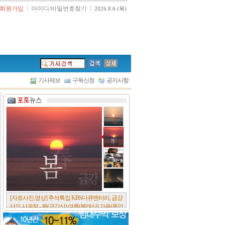
회원가입
l
아이디/비밀번호찾기
l
2026.8.6 (목)
l
기사제보
구독신청
공지사항
[서울포스트논단] 담배에 관한 추억, 연도별 우리
나라 금연정책 및 금연구역 확대 추이, 정부가 아
무리 더 해롭다고 사기를 쳐대도 피워 본 사람은
다 안다, 전자담배시장은 10년새 폭발적 증가세..