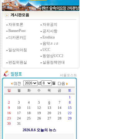
[시사저널 인터뷰] 윤방부 연세대 의대 명예교수,
"골초에게 전자담배를 허하라"
게시판모음
자유토론
자유공지
BannerPost
공지사항
Erothica
디카폰카▒
음악♬♪♬
UCC
일상의아침
동영상UCC2
편집위원실
실용정책연대
서울포스트