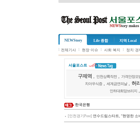
NEWStory
Life 종합
지역 Local
l
l
l
l
전체기사
현장·이슈
사회·복지
정치·경
서울포스트
구제역
,
인천상륙작전
,
가격안정모
허
치아우식증
,
세계금연의날
,
인하대희망브리지
한국은행
[인천경기Post]
연수드림스타트, “현명한 소