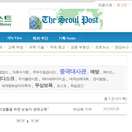
처음으로
l
로그인
l
SPn View
해외·주간
기획·Series
l
l
l
l
l
l
제
교육·여성
과학·기술
국제·종교
금융·부동산
포토뉴스
영상뉴스
중국대사관
예방
범업소
,
의류수거함
,
주부수질검사단
,
,
,
헤어쇼
,
리디스크
,
주거불편사항
,
메타세콰이어 길
,
세계순례대회
,
정서발달
,
무상보육
,
세계평화승리의축제
,
,
포스코
,
학습공간
총 1 건 (1/1 쪽)
2013/05/28
비생활을 위한 눈높이 경제교육”
박상화 기자
1