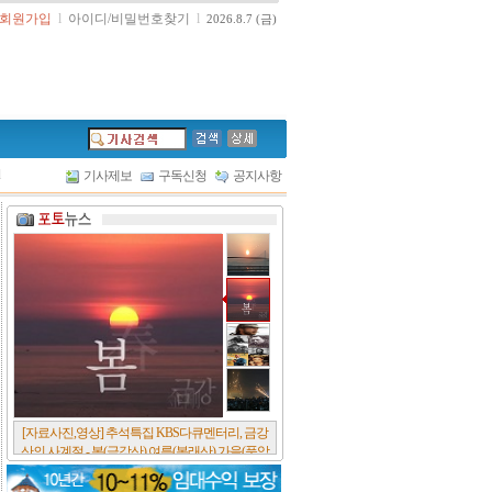
회원가입
l
아이디/비밀번호찾기
l
2026.8.7 (금)
l
기사제보
구독신청
공지사항
[서울포스트논단] 담배에 관한 추억, 연도별 우리
나라 금연정책 및 금연구역 확대 추이, 정부가 아
무리 더 해롭다고 사기를 쳐대도 피워 본 사람은
다 안다, 전자담배시장은 10년새 폭발적 증가세..