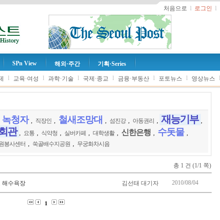
처음으로
l
로그인
l
SPn View
해외·주간
기획·Series
l
l
l
l
l
l
제
교육·여성
과학·기술
국제·종교
금융·부동산
포토뉴스
영상뉴스
재능기부
녹청자
철새조망대
,
,
직장인
,
,
섬진강
,
아동권리
,
,
회관
수돗물
신한은행
,
요통
,
식약청
,
실버카페
,
대학생활
,
,
,
원봉사센터
,
쑥골배수지공원
,
무궁화차시음
총 1 건 (1/1 쪽)
2010/08/04
도 해수욕장
김선태 대기자
1