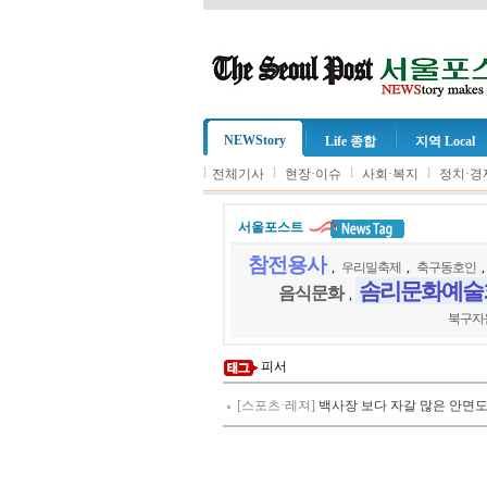
NEWStory
Life 종합
지역 Local
l
l
l
l
전체기사
현장·이슈
사회·복지
정치·경
서울포스트
참전용사
,
우리밀축제
,
축구동호인
솜리문화예술
음식문화
,
북구자
피서
[스포츠·레져]
백사장 보다 자갈 많은 안면