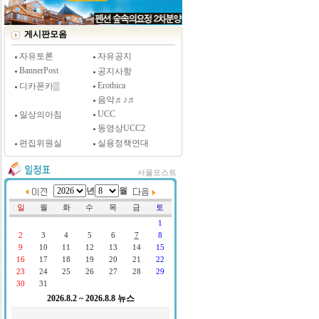
[시사저널 인터뷰] 윤방부 연세대 의대 명예교수,
"골초에게 전자담배를 허하라"
게시판모음
자유토론
자유공지
BannerPost
공지사항
Erothica
디카폰카▒
음악♬♪♬
UCC
일상의아침
동영상UCC2
편집위원실
실용정책연대
서울포스트