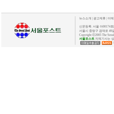
뉴스소개
|
광고제휴
|
이메
신문등록: 서울 아00174호[20
서울시 중랑구 겸재로 49길 40. 
Copyright ⓒ2005 The Se
서울포스트
자체기사는 상