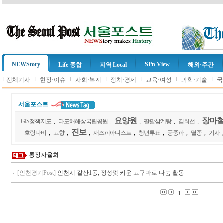
NEWStory
SPn View
Life 종합
지역 Local
해외·주간
l
l
l
l
l
l
l
전체기사
현장·이슈
사회·복지
정치·경제
교육·여성
과학·기술
국
서울포스트
요양원
장마
GIS정책지도
,
다도해해상국립공원
,
,
팔팔삼계탕
,
김희선
,
진보
호랑나비
,
고향
,
,
재즈피아니스트
,
청년투표
,
공중파
,
멸종
,
기사
통장자율회
[인천경기Post]
인천시 갈산1동, 정성껏 키운 고구마로 나눔 활동
1