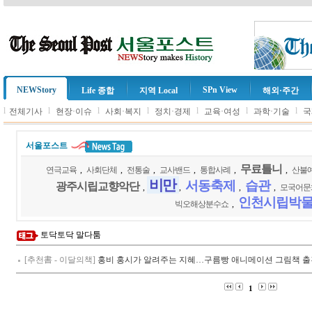
NEWStory
SPn View
Life 종합
지역 Local
해외·주간
l
l
l
l
l
l
l
전체기사
현장·이슈
사회·복지
정치·경제
교육·여성
과학·기술
국
서울포스트
무료틀니
연극교육
,
사회단체
,
전통술
,
교사밴드
,
통합사례
,
,
산불
비만
서동축제
습관
광주시립교향악단
,
,
,
,
모국어문
인천시립박
빅오해상분수쇼
,
토닥토닥 말다툼
[추천書 - 이달의책]
홍비 홍시가 알려주는 지혜…구름빵 애니메이션 그림책 출
1