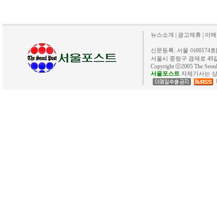
뉴스소개
|
광고제휴
|
이메
신문등록: 서울 아00174호[20
서울시 중랑구 겸재로 49길 40. 
Copyright ⓒ2005 The Se
서울포스트
자체기사는 상