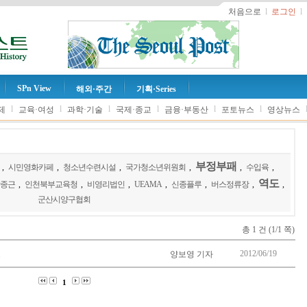
처음으로
l
로그인
l
SPn View
해외·주간
기획·Series
l
l
l
l
l
l
제
교육·여성
과학·기술
국제·종교
금융·부동산
포토뉴스
영상뉴스
부정부패
,
시민영화카페
,
청소년수련시설
,
국가청소년위원회
,
,
수입육
,
역도
종근
,
인천북부교육청
,
비영리법인
,
UEAMA
,
신종플루
,
버스정류장
,
,
군산시양구협회
총 1 건 (1/1 쪽)
2012/06/19
고
양보영 기자
1