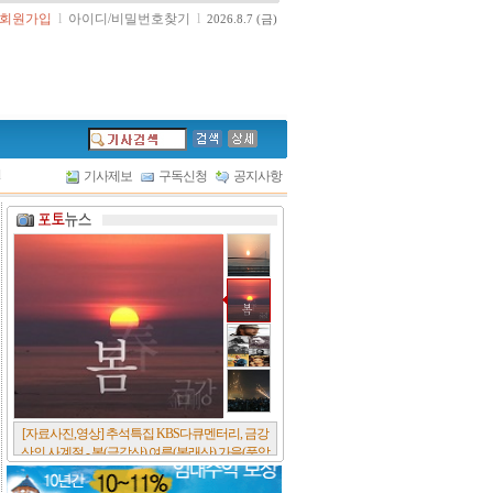
회원가입
l
아이디/비밀번호찾기
l
2026.8.7 (금)
l
기사제보
구독신청
공지사항
[서울포스트논단] 담배에 관한 추억, 연도별 우리
나라 금연정책 및 금연구역 확대 추이, 정부가 아
무리 더 해롭다고 사기를 쳐대도 피워 본 사람은
다 안다, 전자담배시장은 10년새 폭발적 증가세..