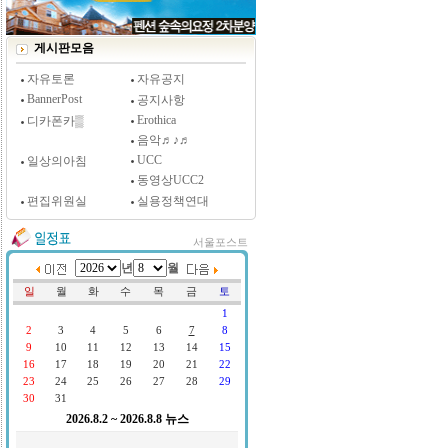
[시사저널 인터뷰] 윤방부 연세대 의대 명예교수,
"골초에게 전자담배를 허하라"
게시판모음
자유토론
자유공지
BannerPost
공지사항
Erothica
디카폰카▒
음악♬♪♬
UCC
일상의아침
동영상UCC2
편집위원실
실용정책연대
서울포스트