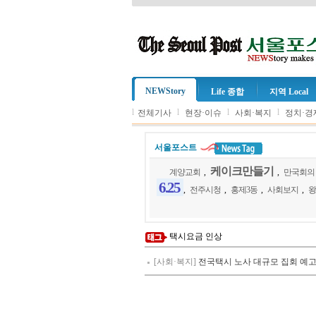
NEWStory
Life 종합
지역 Local
l
l
l
l
전체기사
현장·이슈
사회·복지
정치·경
서울포스트
케이크만들기
계양교회
,
,
만국회의
6.25
,
전주시청
,
홍제3동
,
사회보지
,
왕
택시요금 인상
[사회·복지]
전국택시 노사 대규모 집회 예