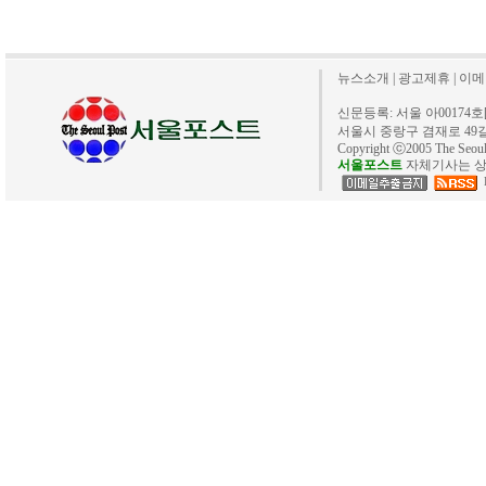
뉴스소개
|
광고제휴
|
이메
신문등록: 서울 아00174호[20
서울시 중랑구 겸재로 49길 40. 
Copyright ⓒ2005 The Se
서울포스트
자체기사는 상