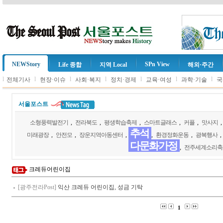
NEWStory
SPn View
Life 종합
지역 Local
해외·주간
l
l
l
l
l
l
l
전체기사
현장·이슈
사회·복지
정치·경제
교육·여성
과학·기술
국
서울포스트
소형풍력발전기
,
전라북도
,
평생학습축제
,
스마트글래스
,
커플
,
맛사지
추석
미래광장
,
안전모
,
장운지역아동센터
,
,
환경정화운동
,
광복행사
,
다문화가정
,
전주세계소리축
크레듀어린이집
[광주전라Post]
익산 크레듀 어린이집, 성금 기탁
1