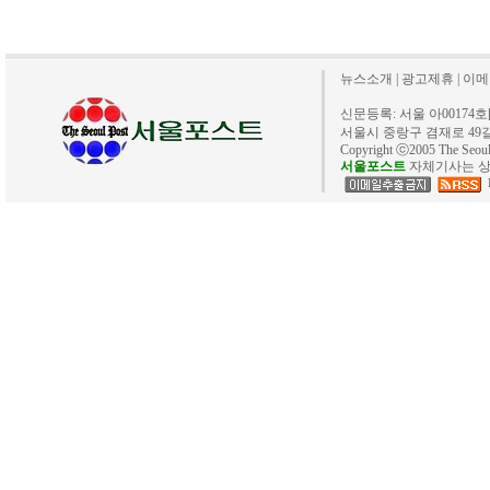
뉴스소개
|
광고제휴
|
이메
신문등록: 서울 아00174호[20
서울시 중랑구 겸재로 49길 40. 
Copyright ⓒ2005 The Se
서울포스트
자체기사는 상