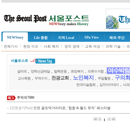
NEWStory
SPn View
Life 종합
지역 Local
해외·주간
l
l
l
l
l
l
l
전체기사
현장·이슈
사회·복지
정치·경제
교육·여성
과학·기술
국
서울포스트
여수박람
설며외
,
양학선금메달
,
탈핵운동
,
희망복지
,
의류수거함
,
노인복지
구의
천광교회
교사폭행
,
무역수지
,
,
,
주말활동
,
한국미술협회
,
김치아카데미
,
사과
추억의7080
[인천경기Post]
인천 굴포먹거리타운, ‘힙합 & 월드 뮤직’ 페스티벌
1