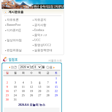
[시사저널 인터뷰] 윤방부 연세대 의대 명예교수,
"골초에게 전자담배를 허하라"
게시판모음
자유토론
자유공지
BannerPost
공지사항
Erothica
디카폰카▒
음악♬♪♬
UCC
일상의아침
동영상UCC2
편집위원실
실용정책연대
서울포스트