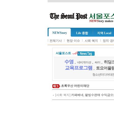
NEWStory
Life 종합
지역 Local
l
l
l
l
전체기사
현장·이슈
사회·복지
정치·경
서울포스트
수영
히딩크
,
네비게이션
,
싸이
,
교육프로그램
토요어울
,
청소년미디어대
초록우산 어린이재단
[사회·복지]
카페베네, 팥빙수판매 수익금으