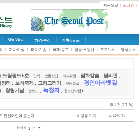
처음으로
l
로그인
l
SPn View
해외·주간
기획·Series
l
l
l
l
l
l
제
교육·여성
과학·기술
국제·종교
금융·부동산
포토뉴스
영상뉴스
 드림필드 6호
염화칼슘
필리핀
,
인력
,
법률상담
,
비대위원
,
,
,
경인아라뱃길
림장터
보석축제
그림그리기
,
,
,
운동교실
,
,
녹청자
창립기념
전
,
,
장보고
,
,
청소년박람회
총 1 건 (1/1 쪽)
2012/07/16
로 인천어린이 돕는다
이강웅 기자
1