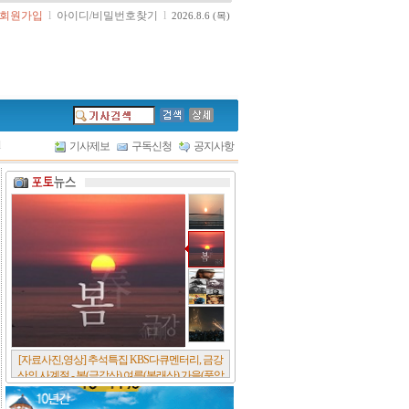
회원가입
l
아이디/비밀번호찾기
l
2026.8.6 (목)
l
기사제보
구독신청
공지사항
[서울포스트논단] 담배에 관한 추억, 연도별 우리
나라 금연정책 및 금연구역 확대 추이, 정부가 아
무리 더 해롭다고 사기를 쳐대도 피워 본 사람은
다 안다, 전자담배시장은 10년새 폭발적 증가세..