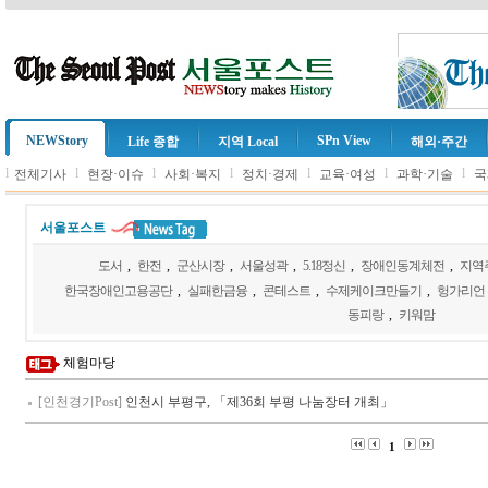
NEWStory
SPn View
Life 종합
지역 Local
해외·주간
l
l
l
l
l
l
l
전체기사
현장·이슈
사회·복지
정치·경제
교육·여성
과학·기술
국
서울포스트
도서
,
한전
,
군산시장
,
서울성곽
,
5.18정신
,
장애인동계체전
,
지역
한국장애인고용공단
,
실패한금융
,
콘테스트
,
수제케이크만들기
,
헝가리언
동피랑
,
키워맘
체험마당
[인천경기Post]
인천시 부평구, 「제36회 부평 나눔장터 개최」
1