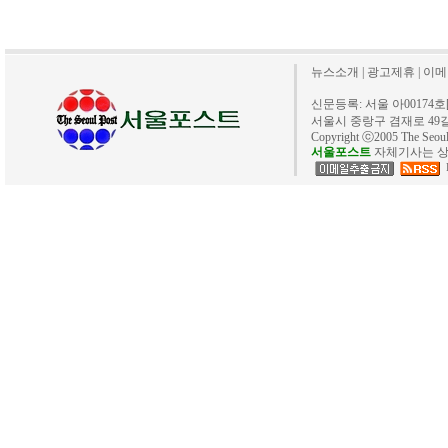
뉴스소개
|
광고제휴
|
이메
신문등록: 서울 아00174호[20
서울시 중랑구 겸재로 49길 40. 
Copyright ⓒ2005 The Se
서울포스트
자체기사는 상