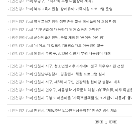
[인천경기Post]
부평구, 「제37회 부평 나눔장터 개최」
[인천경기Post]
북부교육지원청, 장애유아 가족지원 프로그램 운영
[인천경기Post]
북부교육지원청 생명존중 교육 학생들에게 호응 만점
[인천경기Post]
“기후변화에 대응하기 위한 소통의 한마당”
[광주전라Post]
군산예술의전당, 특별 체험전 ‘콩이랑 아이랑’
[인천경기Post]
‘세이브 더 칠드런!’드림스타트 아동권리교육
[인천경기Post]
인천시 부평구, 2013년 상반기 부평 나눔장터 개최
[인천경기Post]
인천시 서구, 청소년방과후아카데미 전국 최우수기관 선정
[인천경기Post]
인천남부경찰서, 경찰관서 체험 프로그램 실시
[인천경기Post]
인천시 서구, 제6회 서구민 건강체험 한마당 성황리 개최
[인천경기Post]
인천시 연수구, 여름방학 가족문화 체험 - 自UP自得, 아주 특별한
[인천경기Post]
인천시 구봉도 어촌마을 ‘가족갯벌체험 및 조개잡이 나들이’ 행
[인천경기Post]
인천시, ‘제62주년 9.15인천상륙작전’ 전승기념식 개최
1