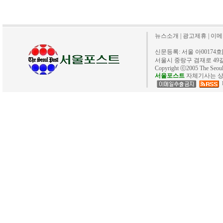
뉴스소개
|
광고제휴
|
이메
신문등록: 서울 아00174호[20
서울시 중랑구 겸재로 49길 40. 
Copyright ⓒ2005 The Se
서울포스트
자체기사는 상