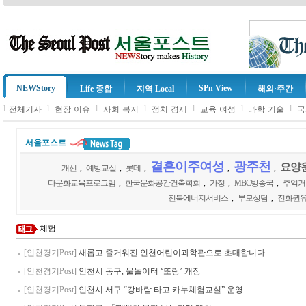
NEWStory
SPn View
Life 종합
지역 Local
해외·주간
l
l
l
l
l
l
l
전체기사
현장·이슈
사회·복지
정치·경제
교육·여성
과학·기술
국
서울포스트
결혼이주여성
광주천
요양
개선
,
예방교실
,
롯데
,
,
,
다문화교육프로그램
,
한국문화공간건축학회
,
가정
,
MBC방송국
,
추억거
전북에너지서비스
,
부모상담
,
전화권
체험
[인천경기Post]
새롭고 즐거워진 인천어린이과학관으로 초대합니다
[인천경기Post]
인천시 동구, 물놀이터 ‘또랑’ 개장
[인천경기Post]
인천시 서구 “강바람 타고 카누체험교실” 운영