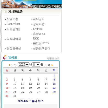
[시사저널 인터뷰] 윤방부 연세대 의대 명예교수,
"골초에게 전자담배를 허하라"
게시판모음
자유토론
자유공지
BannerPost
공지사항
Erothica
디카폰카▒
음악♬♪♬
UCC
일상의아침
동영상UCC2
편집위원실
실용정책연대
서울포스트