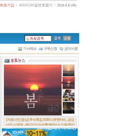
회원가입
l
아이디/비밀번호찾기
l
2026.8.6 (목)
l
기사제보
구독신청
공지사항
[서울포스트논단] 담배에 관한 추억, 연도별 우리
나라 금연정책 및 금연구역 확대 추이, 정부가 아
무리 더 해롭다고 사기를 쳐대도 피워 본 사람은
다 안다, 전자담배시장은 10년새 폭발적 증가세..