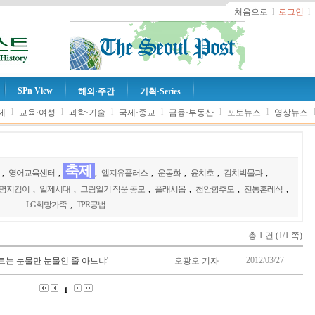
처음으로
l
로그인
l
SPn View
해외·주간
기획·Series
l
l
l
l
l
l
제
교육·여성
과학·기술
국제·종교
금융·부동산
포토뉴스
영상뉴스
축제
,
영어교육센터
,
,
엘지유플러스
,
운동화
,
윤치호
,
김치박물과
,
명지킴이
,
일제시대
,
그림일기 작품 공모
,
플래시몹
,
천안함추모
,
전통혼레식
,
LG희망가족
,
TPR공법
총 1 건 (1/1 쪽)
2012/03/27
르는 눈물만 눈물인 줄 아느냐'
오광오 기자
1