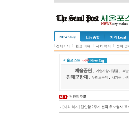
NEWStory
Life 종합
지역 Local
l
l
l
l
전체기사
현장·이슈
사회·복지
정치·경
서울포스트
예술공연
,
기업사랑가맹점
,
복날
진해군항제
,
누리보듬터
,
사과문
,
생
천안함추모
[사회·복지]
천안함 2주기 전국 추모행사 '흐