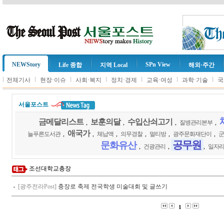
NEWStory
SPn View
Life 종합
지역 Local
해외·주간
l
l
l
l
l
l
l
전체기사
현장·이슈
사회·복지
정치·경제
교육·여성
과학·기술
국
서울포스트
금메달리스트
보훈의달
수입산쇠고기
,
,
,
질병관리본부
,
애국가
늘푸른도서관
,
,
체납액
,
의무경찰
,
멀티방
,
광주문화재단이
,
군
공무원
문화유산
,
건광관리
,
,
일자리
조선대학교총장
[광주전라Post]
충장로 축제 전국학생 미술대회 및 글쓰기
1