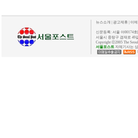
뉴스소개
|
광고제휴
|
이메
신문등록: 서울 아00174호[20
서울시 중랑구 겸재로 49길 40. 
Copyright ⓒ2005 The Se
서울포스트
자체기사는 상