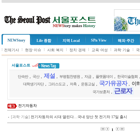
NEWStory
SPn View
Life 종합
지역 Local
해외·주간
l
l
l
l
l
l
l
전체기사
현장·이슈
사회·복지
정치·경제
교육·여성
과학·기술
국
서울포스트
제설
단속반
,
국산
,
,
부평힘찬병원
,
자금
,
플랫폼데이
,
한국미술협회
국가유공자
이
대학생기자단
,
그리스도교
,
저축
,
운동교실
,
,
근로자
국가보훈처
,
전기자동차
[과학·기술]
전기자동차의 시대 열린다…국내 양산 첫 전기차 17일 출시
1