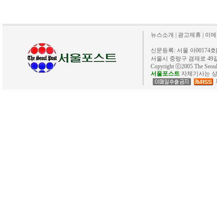
뉴스소개
|
광고제휴
|
이메
신문등록: 서울 아00174호[20
서울시 중랑구 겸재로 49길 40. 
Copyright ⓒ2005 The Se
서울포스트
자체기사는 상