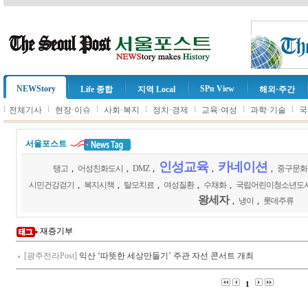
NEWStory
SPn View
Life 종합
지역 Local
해외·주간
l
l
l
l
l
l
l
전체기사
현장·이슈
사회·복지
정치·경제
교육·여성
과학·기술
국
서울포스트
인성교육
카네이션
탱고
,
어성친화도시
,
DMZ
,
,
,
중구문화
시민건강걷기
,
복지시책
,
탈모치료
,
여성질환
,
수채화
,
국립어린이청소년도
왕세자
,
냉이
,
롯데주류
재증기부
[광주전라Post]
익산 ‘따뜻한 세상만들기’ 주관 자선 콘서트 개최
1