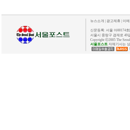
뉴스소개
|
광고제휴
|
이메
신문등록: 서울 아00174호[20
서울시 중랑구 겸재로 49길 40. 
Copyright ⓒ2005 The Se
서울포스트
자체기사는 상