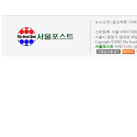
뉴스소개
|
광고제휴
|
이메
신문등록: 서울 아00174호[20
서울시 중랑구 겸재로 49길 40. 
Copyright ⓒ2005 The Se
서울포스트
자체기사는 상