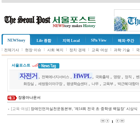
NEWStory
SPn View
Life 종합
지역 Local
해외·주간
l
l
l
l
l
l
l
전체기사
현장·이슈
사회·복지
정치·경제
교육·여성
과학·기술
국
서울포스트
자전거
HWPL
,
전북에너지서비스
,
,
국화출제
,
명량
,
정직
,
벤
화장실
,
세쌍둥이야구장
,
평생학습센터
,
나무
,
교육부
,
박근혜 대항마
장웅아나운서
[교육·여성]
장애인먼저실천운동본부, ‘제14회 전국 초·중학생 백일장’ 시상식
1