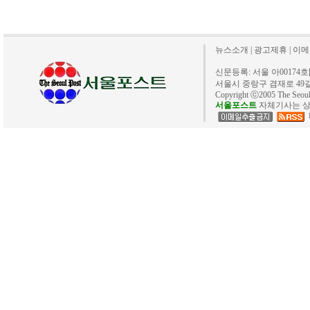
뉴스소개
|
광고제휴
|
이메
신문등록: 서울 아00174호[20
서울시 중랑구 겸재로 49길 40. 
Copyright ⓒ2005 The Se
서울포스트
자체기사는 상