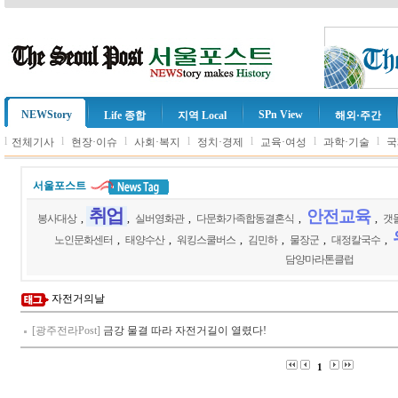
NEWStory
SPn View
Life 종합
지역 Local
해외·주간
l
l
l
l
l
l
l
전체기사
현장·이슈
사회·복지
정치·경제
교육·여성
과학·기술
국
서울포스트
취업
안전교육
봉사대상
,
,
실버영화관
,
다문화가족합동결혼식
,
,
갯
노인문화센터
,
태양수산
,
워킹스쿨버스
,
김민하
,
물장군
,
대정칼국수
,
담양마라톤클럽
자전거의날
[광주전라Post]
금강 물결 따라 자전거길이 열렸다!
1