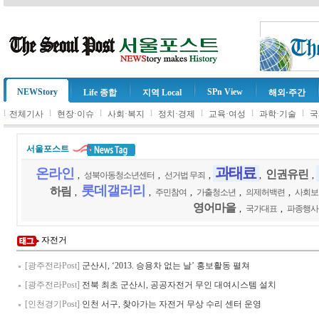
NEWStory
SPn View
Life 종합
지역 Local
해외·주간
l
l
l
l
l
l
l
전체기사
현장·이슈
사회·복지
정치·경제
교육·여성
과학·기술
국
서울포스트
과태료
온라인
인권유린
,
성북아동청소년센터
,
선거법 무죄
,
,
,
롯데갤러리
하림
,
,
주민참여
,
가출청소년
,
의제허백련
,
사회보
영어마을
,
국가대표
,
파종행사
자전거
[광주전라Post]
군산시, ‘2013. 승용차 없는 날’ 홍보활동 펼쳐
[광주전라Post]
전북 최초 군산시, 공공자전거 무인 대여시스템 설치
[인천경기Post]
인천 서구, 찾아가는 자전거 무상 수리 센터 운영