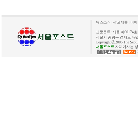
뉴스소개
|
광고제휴
|
이메
신문등록: 서울 아00174호[20
서울시 중랑구 겸재로 49길 40. 
Copyright ⓒ2005 The Se
서울포스트
자체기사는 상