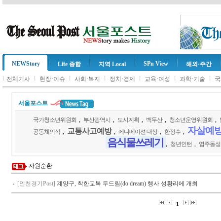
NEWStory
SPn View
Life 종합
지역 Local
해외·주간
l
l
l
l
l
l
l
전체기사
현장·이슈
사회·복지
정치·경제
교육·여성
과학·기술
국
서울포스트
국가청소년위원회
,
부산광역시
,
도시계획
,
백두산
,
청소년운영위원회
,
자살예
교통사고예방
공동체의식
,
,
에니메이션 대상
,
한정수
,
음식물쓰레기
,
청년인턴
,
염주동성
자원순환
[인천경기Post]
계양구, 착한교복 두드림(do dream) 행사 성황리에 개최
1