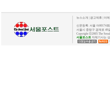
뉴스소개
|
광고제휴
|
이메
신문등록: 서울 아00174호[20
서울시 중랑구 겸재로 49길 40. 
Copyright ⓒ2005 The Se
서울포스트
자체기사는 상