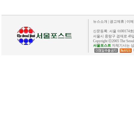
뉴스소개
|
광고제휴
|
이메
신문등록: 서울 아00174호[20
서울시 중랑구 겸재로 49길 40. 
Copyright ⓒ2005 The Se
서울포스트
자체기사는 상