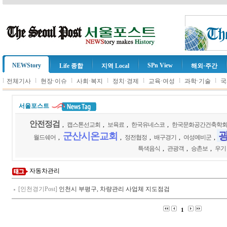
NEWStory
SPn View
Life 종합
지역 Local
해외·주간
l
l
l
l
l
l
l
전체기사
현장·이슈
사회·복지
정치·경제
교육·여성
과학·기술
국
서울포스트
안전정검
,
캡스톤선교회
,
보육료
,
한국유네스코
,
한국문화공간건축학
군산시온교회
월드쉐어
,
,
정전협정
,
배구경기
,
여성예비군
,
특색음식
,
관광객
,
승촌보
,
우기
자동차관리
[인천경기Post]
인천시 부평구, 차량관리 사업체 지도점검
1