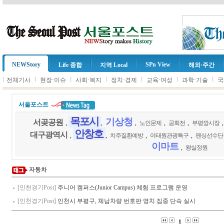
NEWStory
SPn View
Life 종합
지역 Local
해외·주간
l
l
l
l
l
l
l
전체기사
현장·이슈
사회·복지
정치·경제
교육·여성
과학·기술
국
서울포스트
목포시
기상청
서곶공원
,
,
,
노인문제
,
공회전
,
부평깡시장
안창호
대구광역시
,
,
치주질환예방
,
이태원관광특구
,
펜싱선수단
이마트
,
왕실정원
자동차
[인천경기Post]
주니어 캠퍼스(Junior Campus) 체험 프로그램 운영
[인천경기Post]
인천시 부평구, 체납차량 번호판 영치 집중 단속 실시
1