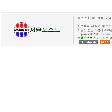
뉴스소개
|
광고제휴
|
이메
신문등록: 서울 아00174호[20
서울시 중랑구 겸재로 49길 40. 
Copyright ⓒ2005 The Se
서울포스트
자체기사는 상