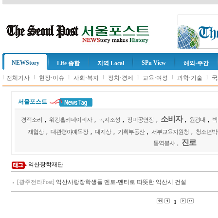
NEWStory
SPn View
Life 종합
지역 Local
해외·주간
l
l
l
l
l
l
l
전체기사
현장·이슈
사회·복지
정치·경제
교육·여성
과학·기술
국
서울포스트
소비자
경적소리
,
워킹홀리데이비자
,
녹지조성
,
장미공연장
,
,
원광대
,
박
재협상
,
대관령야예목장
,
대지상
,
기획부동산
,
서부교육지원청
,
청소년박
진로
통역봉사
,
익산장학재단
[광주전라Post]
익산사랑장학생들 멘토-멘티로 따뜻한 익산시 건설
1