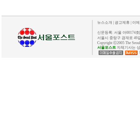
뉴스소개
|
광고제휴
|
이메
신문등록: 서울 아00174호[20
서울시 중랑구 겸재로 49길 40. 
Copyright ⓒ2005 The Se
서울포스트
자체기사는 상