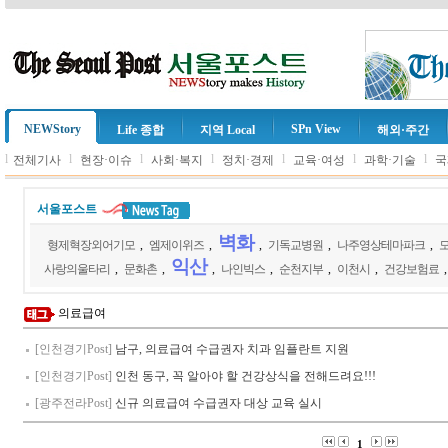
NEWStory
SPn View
Life 종합
지역 Local
해외·주간
l
l
l
l
l
l
l
전체기사
현장·이슈
사회·복지
정치·경제
교육·여성
과학·기술
국
서울포스트
벽화
형제혁장외어기모
,
엠제이위즈
,
,
기독교병원
,
나주영상테마파크
,
익산
사랑의울타리
,
문화촌
,
,
나인빅스
,
순천지부
,
이천시
,
건강보험료
의료급여
[인천경기Post]
남구, 의료급여 수급권자 치과 임플란트 지원
[인천경기Post]
인천 동구, 꼭 알아야 할 건강상식을 전해드려요!!!
[광주전라Post]
신규 의료급여 수급권자 대상 교육 실시
1