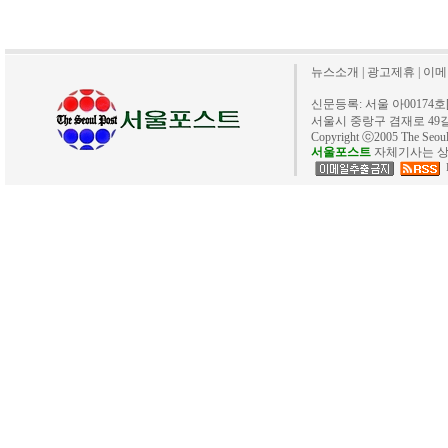
뉴스소개
|
광고제휴
|
이메
신문등록: 서울 아00174호[20
서울시 중랑구 겸재로 49길 40. 
Copyright ⓒ2005 The Se
서울포스트
자체기사는 상