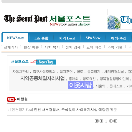
NEWStory
SPn View
Life 종합
지역 Local
해외·주간
l
l
l
l
l
l
l
전체기사
현장·이슈
사회·복지
정치·경제
교육·여성
과학·기술
국
서울포스트
자동차관리
,
축구사랑모임회
,
을지훈련
,
향토
,
등교정지
,
세계환경의날
,
경
지역공동체일자리사업
,
홍매화
,
경로효친
,
경북경찰청장이민희
,
이웃사랑
,
서울역
,
콘테스트
,
기
예향원
[인천경기Post]
인천 서부경찰서, 추석맞이 사회복지시설 예향원 위문
1