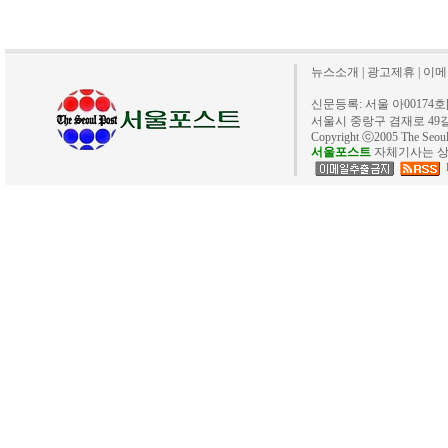
뉴스소개
|
광고제휴
|
이메
신문등록: 서울 아00174호[20
서울시 중랑구 겸재로 49길 40. 
Copyright ⓒ2005 The Se
서울포스트
자체기사는 상