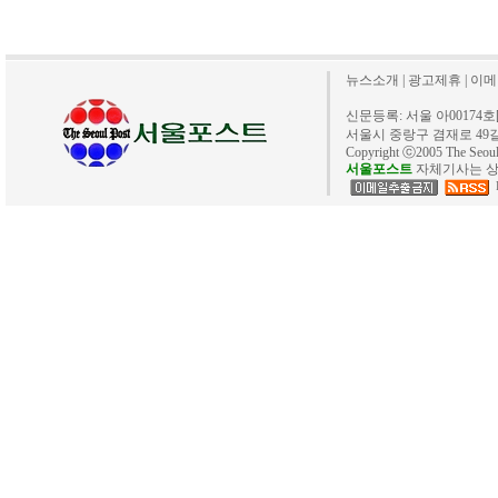
뉴스소개
|
광고제휴
|
이메
신문등록: 서울 아00174호[20
서울시 중랑구 겸재로 49길 40. 
Copyright ⓒ2005 The Se
서울포스트
자체기사는 상