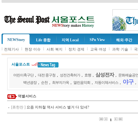
NEWStory
SPn View
Life 종합
지역 Local
해외·주간
l
l
l
l
l
l
l
전체기사
현장·이슈
사회·복지
정치·경제
교육·여성
과학·기술
국
서울포스트
삼성전자
어린이축구단
,
대전 중구청
,
성전건축허가
,
효행
,
,
문화예술공
야구
백년광장
,
순천
,
최부자가옥
,
열린음악회
,
자동이체서비스
,
,
역별서비스
[茶한잔 ]
요즘 지하철 역사 서비스 별거 다 있네?
1