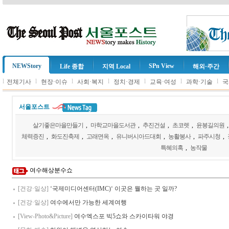
NEWStory
SPn View
Life 종합
지역 Local
해외·주간
l
l
l
l
l
l
l
전체기사
현장·이슈
사회·복지
정치·경제
교육·여성
과학·기술
국
서울포스트
살기좋은마을만들기
,
마학교마을도서관
,
추진건설
,
초코렛
,
윤봉길의원
체력증진
,
화도진축제
,
고래면옥
,
유니버시아드대회
,
농활봉사
,
파주시청
,
특혜의혹
,
농작물
여수해상분수쇼
[건강·일상]
‘국제미디어센터(IMC)‘ 이곳은 뭘하는 곳 일까?
[건강·일상]
여수에서만 가능한 세계여행
[View-Photo&Picture]
여수엑스포 빅5쇼와 스카이타워 야경