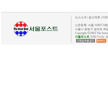
뉴스소개
|
광고제휴
|
이메
신문등록: 서울 아00174호[20
서울시 중랑구 겸재로 49길 40. 
Copyright ⓒ2005 The Se
서울포스트
자체기사는 상