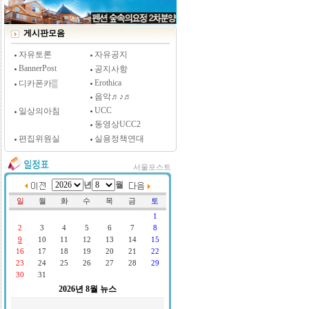
[시사저널 인터뷰] 윤방부 연세대 의대 명예교수,
"골초에게 전자담배를 허하라"
게시판모음
자유토론
자유공지
BannerPost
공지사항
Erothica
디카폰카▒
음악♬♪♬
UCC
일상의아침
동영상UCC2
편집위원실
실용정책연대
서울포스트