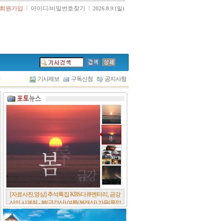
회원가입
l
아이디/비밀번호찾기
l
2026.8.9 (일)
l
기사제보
구독신청
공지사항
[서울포스트논단] 담배에 관한 추억, 연도별 우리
나라 금연정책 및 금연구역 확대 추이, 정부가 아
무리 더 해롭다고 사기를 쳐대도 피워 본 사람은
다 안다, 전자담배시장은 10년새 폭발적 증가세..