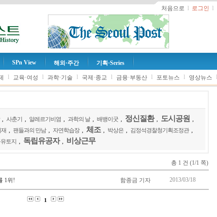
처음으로
l
로그인
l
SPn View
해외·주간
기획·Series
l
l
l
l
l
l
제
교육·여성
과학·기술
국제·종교
금융·부동산
포토뉴스
영상뉴스
정신질환
도시공원
,
사춘기
,
알레르기비염
,
과학의 날
,
배뱅이굿
,
,
,
체조
귀재
,
팬들과의 만남
,
자연학습장
,
,
박상은
,
김정석경찰청기획조정관
,
독립유공자
비상근무
공유토지
,
,
총 1 건 (1/1 쪽)
2013/03/18
 1위!
함종금 기자
1