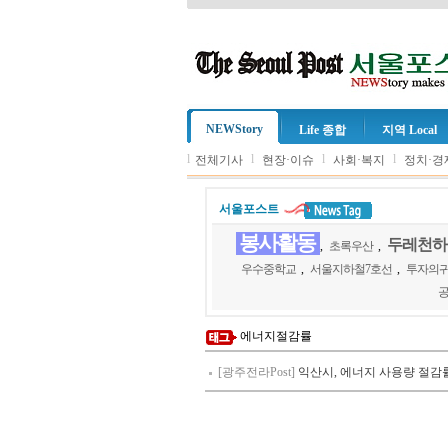
NEWStory
Life 종합
지역 Local
l
l
l
l
전체기사
현장·이슈
사회·복지
정치·경
서울포스트
봉사활동
두레천하
,
초록우산
,
우수중학교
,
서울지하철7호선
,
투자의
에너지절감률
[광주전라Post]
익산시, 에너지 사용량 절감률