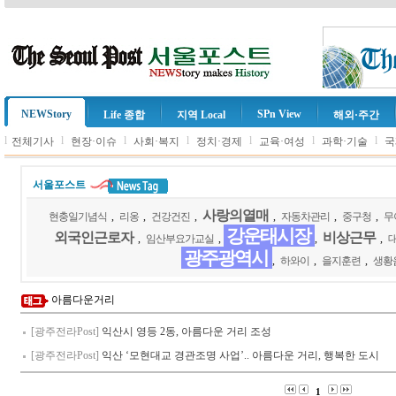
NEWStory
SPn View
Life 종합
지역 Local
해외·주간
l
l
l
l
l
l
l
전체기사
현장·이슈
사회·복지
정치·경제
교육·여성
과학·기술
국
서울포스트
사랑의열매
현충일기념식
,
리옹
,
건강건진
,
,
자동차관리
,
중구청
,
무
강운태시장
외국인근로자
비상근무
,
임산부요가교실
,
,
,
광주광역시
,
하와이
,
을지훈련
,
생황
아름다운거리
[광주전라Post]
익산시 영등 2동, 아름다운 거리 조성
[광주전라Post]
익산 ‘모현대교 경관조명 사업’.. 아름다운 거리, 행복한 도시
1