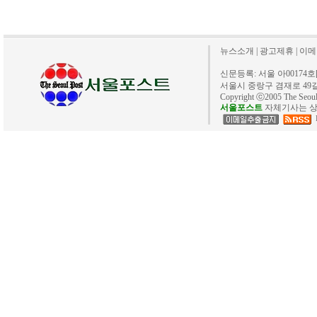
뉴스소개
|
광고제휴
|
이메
신문등록: 서울 아00174호[20
서울시 중랑구 겸재로 49길 40. 
Copyright ⓒ2005 The Se
서울포스트
자체기사는 상