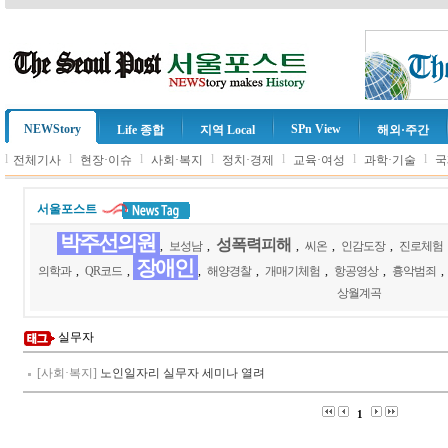
NEWStory
SPn View
Life 종합
지역 Local
해외·주간
l
l
l
l
l
l
l
전체기사
현장·이슈
사회·복지
정치·경제
교육·여성
과학·기술
국
서울포스트
박주선의원
성폭력피해
,
보성남
,
,
씨온
,
인감도장
,
진로체험
장애인
의학과
,
QR코드
,
,
해양경찰
,
개매기체험
,
항공영상
,
흉악범죄
,
상월계곡
실무자
[사회·복지]
노인일자리 실무자 세미나 열려
1