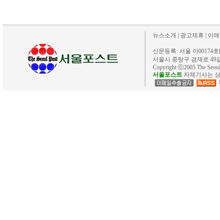
뉴스소개
|
광고제휴
|
이메
신문등록: 서울 아00174호[20
서울시 중랑구 겸재로 49길 40. 
Copyright ⓒ2005 The Se
서울포스트
자체기사는 상