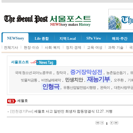
NEWStory
SPn View
Life 종합
지역 Local
해외·주간
l
l
l
l
l
l
l
전체기사
현장·이슈
사회·복지
정치·경제
교육·여성
과학·기술
국
서울포스트
증거장막성전
국제 청소년 피아노콩쿠르
,
창작극
,
,
농촌일손돕기
,
유
재능기부
민생치안
빗물저금통
,
비엔날레폐막
,
,
,
오주환
,
기
인형극
,
유통산업발전법시행령
,
완득이
,
대한사랑무
세월호
[인천경기Post]
세월호 사고 일반인 희생자 합동영결식 12.27. 거행
1