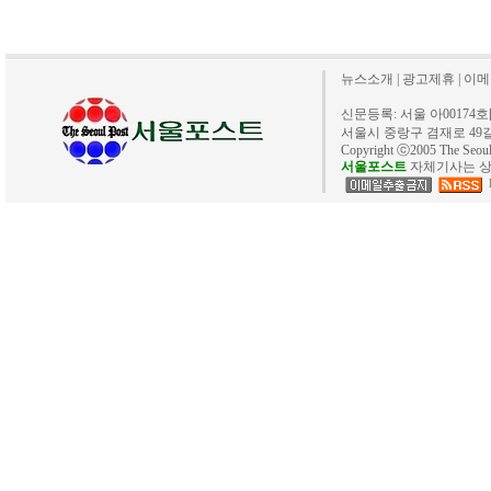
뉴스소개
|
광고제휴
|
이메
신문등록: 서울 아00174호[20
서울시 중랑구 겸재로 49길 40. 
Copyright ⓒ2005 The Se
서울포스트
자체기사는 상