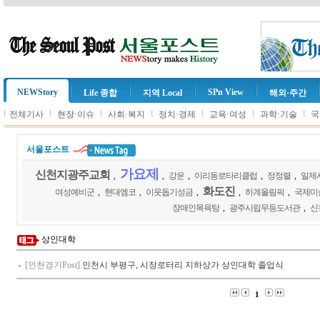
NEWStory
SPn View
Life 종합
지역 Local
해외·주간
l
l
l
l
l
l
l
전체기사
현장·이슈
사회·복지
정치·경제
교육·여성
과학·기술
국
서울포스트
가요제
신천지광주교회
,
,
강운
,
이리동로타리클럽
,
정정렬
,
일제
화도진
여성예비군
,
현대엠코
,
이웃돕기성금
,
,
하계올림픽
,
국제미
장애인목욕탕
,
광주시립무등도서관
,
신
상인대학
[인천경기Post]
인천시 부평구, 시장로터리 지하상가 상인대학 졸업식
1