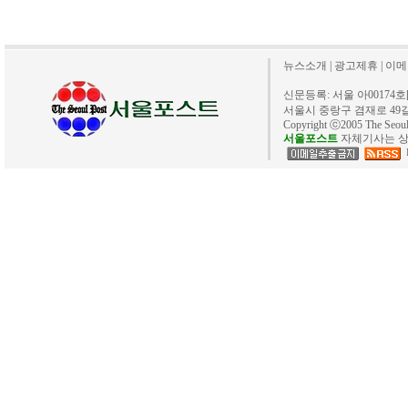
뉴스소개
|
광고제휴
|
이메
신문등록: 서울 아00174호[20
서울시 중랑구 겸재로 49길 40. 
Copyright ⓒ2005 The Se
서울포스트
자체기사는 상