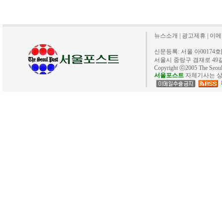
뉴스소개
|
광고제휴
|
이메
신문등록: 서울 아00174호[20
서울시 중랑구 겸재로 49길 40. 
Copyright ⓒ2005 The Se
서울포스트
자체기사는 상