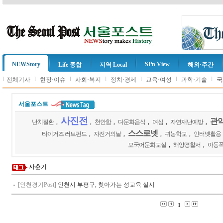
NEWStory
SPn View
Life 종합
지역 Local
해외·주간
l
l
l
l
l
l
l
전체기사
현장·이슈
사회·복지
정치·경제
교육·여성
과학·기술
국
서울포스트
사진전
관악
난치질환
,
,
천안함
,
다문화음식
,
여심
,
자연재난예방
,
스스로넷
타이거즈 러브펀드
,
자전거의날
,
,
귀농학교
,
인터넷활용
모국어문화교실
,
해양경찰서
,
아동
사춘기
[인천경기Post]
인천시 부평구, 찾아가는 성교육 실시
1