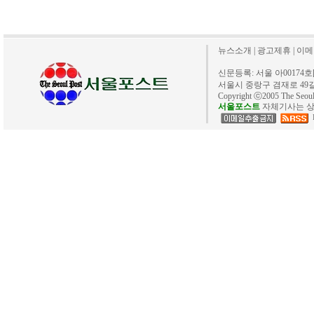
뉴스소개
|
광고제휴
|
이메
신문등록: 서울 아00174호[20
서울시 중랑구 겸재로 49길 40. 
Copyright ⓒ2005 The Se
서울포스트
자체기사는 상