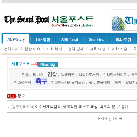
NEWStory
SPn View
Life 종합
지역 Local
해외·주간
l
l
l
l
l
l
l
전체기사
현장·이슈
사회·복지
정치·경제
교육·여성
과학·기술
국
서울포스트
감찰
만담
,
테니스
,
,
녹색커튼
,
책돌이도서관
,
인라인스케이트
,
류
축구
청소년폭력
,
,
함께하는사람들의모임
,
볼
,
론볼대회
,
체력
,
탈모치
분수
[광주전라Post]
여수세계박람회, 세계적인 엑스포 해상 ‘백조의 분수’ 공개
1