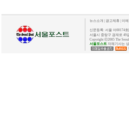
뉴스소개
|
광고제휴
|
이메
신문등록: 서울 아00174호[20
서울시 중랑구 겸재로 49길 40. 
Copyright ⓒ2005 The Se
서울포스트
자체기사는 상