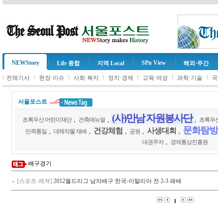
NEWStory
SPn View
Life 종합
지역 Local
해외·주간
l
l
l
l
l
l
l
전체기사
현장·이슈
사회·복지
정치·경제
교육·여성
과학·기술
국
서울포스트
(사)만남 자원봉사단
초록우산 어린이재단
,
건축매뉴얼
,
,
초록우
문화탐방
건강체험
사생대회
민족통일
,
대체작물 재배
,
,
공원
,
,
대권주자
,
경제통상진흥원
배구경기
[스포츠·레져]
2012월드리그 남자배구 한국-이탈리아 전 2-3 패배
1