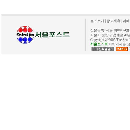
뉴스소개
|
광고제휴
|
이메
신문등록: 서울 아00174호[20
서울시 중랑구 겸재로 49길 40. 
Copyright ⓒ2005 The Se
서울포스트
자체기사는 상