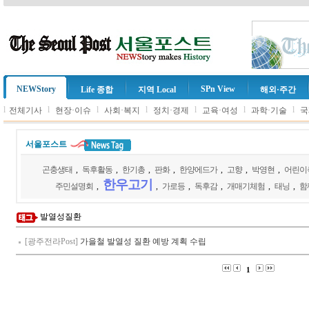
NEWStory
SPn View
Life 종합
지역 Local
해외·주간
l
l
l
l
l
l
l
전체기사
현장·이슈
사회·복지
정치·경제
교육·여성
과학·기술
국
서울포스트
곤충생태
,
독후활동
,
한기총
,
판화
,
한양에드가
,
고향
,
박영현
,
어린이
한우고기
주민설명회
,
,
가로등
,
독후감
,
개매기체험
,
태닝
,
함
발열성질환
[광주전라Post]
가을철 발열성 질환 예방 계획 수립
1