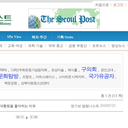
처음으로
l
로그인
l
SPn View
해외·주간
기획·Series
l
l
l
l
l
l
제
교육·여성
과학·기술
국제·종교
금융·부동산
포토뉴스
영상뉴스
구의회
700억
,
5.18민주화운동기념음악회
,
초상미술
,
예식홀
,
,
경인교대
,
문화탐방
국가유공자
,
조항조
,
아트스페이스
,
스마트폰 시력저하
,
,
백운공원
,
성북아동청소년센터
총 1 건 (1/1 쪽)
2010/07/25
희 대통령을 좋아하는 이유
정기보 칼럼니스트
1