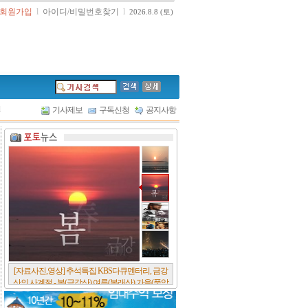
회원가입
l
아이디/비밀번호찾기
l
2026.8.8 (토)
l
기사제보
구독신청
공지사항
[서울포스트논단] 담배에 관한 추억, 연도별 우리
나라 금연정책 및 금연구역 확대 추이, 정부가 아
무리 더 해롭다고 사기를 쳐대도 피워 본 사람은
다 안다, 전자담배시장은 10년새 폭발적 증가세..