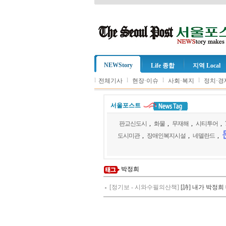
NEWStory
Life 종합
지역 Local
l
l
l
l
전체기사
현장·이슈
사회·복지
정치·경
서울포스트
판교신도시
,
화물
,
무재해
,
시티투어
,
도시미관
,
장애인복지시설
,
네델란드
,
박정희
[정기보 - 시와수필의산책]
[詩] 내가 박정