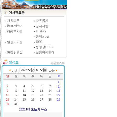
[시사저널 인터뷰] 윤방부 연세대 의대 명예교수,
"골초에게 전자담배를 허하라"
게시판모음
자유토론
자유공지
BannerPost
공지사항
Erothica
디카폰카▒
음악♬♪♬
UCC
일상의아침
동영상UCC2
편집위원실
실용정책연대
서울포스트