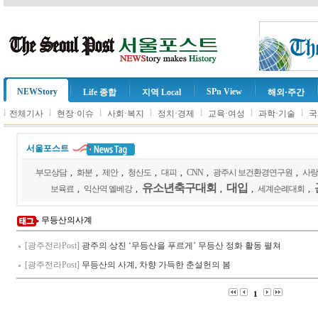
NEWStory
SPn View
Life 종합
지역 Local
해외·주간
l
l
l
l
l
l
l
전체기사
현장·이슈
사회·복지
정치·경제
교육·여성
과학·기술
국
서울포스트
부모상담
,
화분
,
제안
,
청산도
,
대피
,
CNN
,
광주시 보건환경연구원
,
사랑
유소년축구대회
대입
보육료
,
익산역 엘베강
,
,
,
세계순례대회
,
무등산의사계
[광주전라Post]
광주의 상진 ‘무등산을 푸르게’ 무등산 정화 활동 펼쳐
[광주전라Post]
무등산의 사계, 차향 가득한 춘설헌의 봄
1