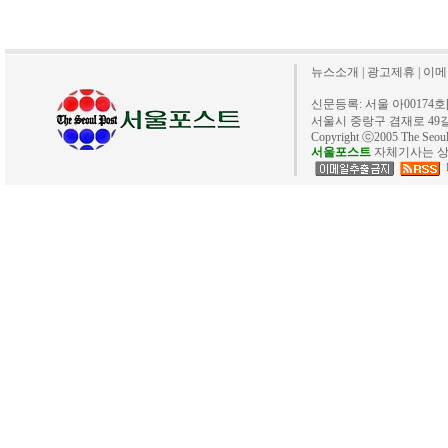
뉴스소개
|
광고제휴
|
이메
신문등록: 서울 아00174호[20
서울시 중랑구 겸재로 49길 40. 
Copyright ⓒ2005 The Se
서울포스트
자체기사는 상