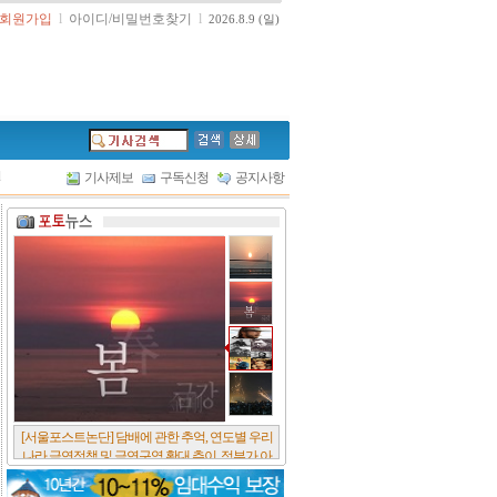
회원가입
l
아이디/비밀번호찾기
l
2026.8.9 (일)
l
기사제보
구독신청
공지사항
[서울포스트논단] 담배에 관한 추억, 연도별 우리
나라 금연정책 및 금연구역 확대 추이, 정부가 아
무리 더 해롭다고 사기를 쳐대도 피워 본 사람은
다 안다, 전자담배시장은 10년새 폭발적 증가세..