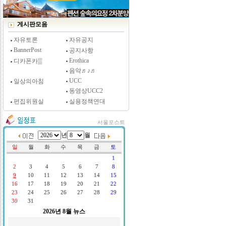
[시사저널 인터뷰] 윤방부 연세대 의대 명예교수,
"골초에게 전자담배를 허하라"
게시판모음
자유토론
자유공지
BannerPost
공지사항
Erothica
디카폰카▒
음악♬♪♬
UCC
일상의아침
동영상UCC2
편집위원실
실용정책연대
서울포스트