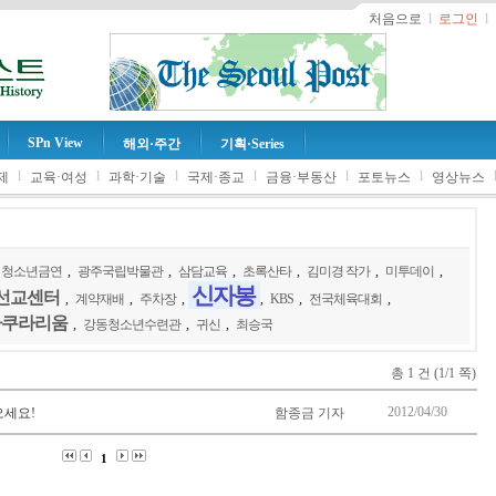
처음으로
l
로그인
l
SPn View
해외·주간
기획·Series
l
l
l
l
l
l
제
교육·여성
과학·기술
국제·종교
금융·부동산
포토뉴스
영상뉴스
청소년금연
,
광주국립박물관
,
삼담교육
,
초록산타
,
김미경 작가
,
미투데이
,
신자봉
선교센터
,
계약재배
,
주차장
,
,
KBS
,
전국체육대회
,
아쿠라리움
,
강동청소년수련관
,
귀신
,
최승국
총 1 건 (1/1 쪽)
2012/04/30
오세요!
함종금 기자
1