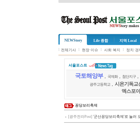
NEWStory
Life 종합
지역 Local
l
l
l
l
전체기사
현장·이슈
사회·복지
정치·경
서울포스트
국토해양부
,
국제화
,
첨단지구
,
시온기독교
광주고등학교
,
엑스포
꽁당보리축제
[광주전라Post]
'군산꽁당보리축제'로 놀러 