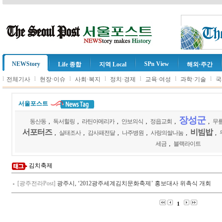
NEWStory
SPn View
Life 종합
지역 Local
해외·주간
l
l
l
l
l
l
l
전체기사
현장·이슈
사회·복지
정치·경제
교육·여성
과학·기술
국
서울포스트
장성군
동산동
,
독서힐링
,
라틴아메리카
,
안보의식
,
정읍교회
,
,
무
서포터즈
비빔밥
,
실태조사
,
감사패전달
,
나주병원
,
사랑의쌀나눔
,
,
세금
,
블랙라이트
김치축제
[광주전라Post]
광주시, ‘2012광주세계김치문화축제’ 홍보대사 위촉식 개회
1