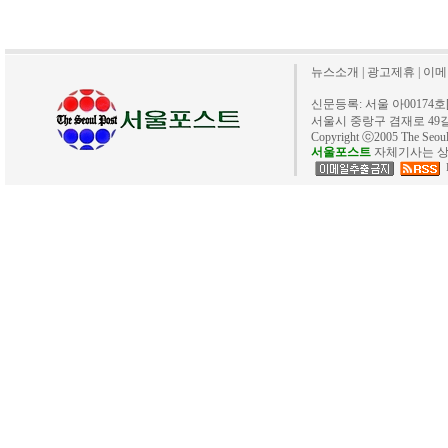
뉴스소개
|
광고제휴
|
이메
신문등록: 서울 아00174호[20
서울시 중랑구 겸재로 49길 40. 
Copyright ⓒ2005 The Se
서울포스트
자체기사는 상