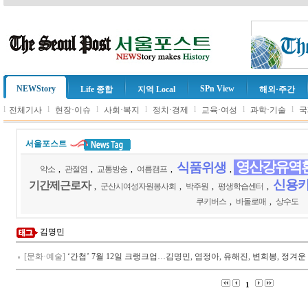
NEWStory
SPn View
Life 종합
지역 Local
해외·주간
l
l
l
l
l
l
l
전체기사
현장·이슈
사회·복지
정치·경제
교육·여성
과학·기술
국
서울포스트
영산강유역
식품위생
약소
,
관절염
,
교통방송
,
여름캠프
,
,
신용
기간제근로자
,
군산시여성자원봉사회
,
박주원
,
평생학습센터
,
쿠키버스
,
바돌로매
,
상수도
김명민
[문화·예술]
‘간첩’ 7월 12일 크랭크업…김명민, 염정아, 유해진, 변희봉, 정겨
1