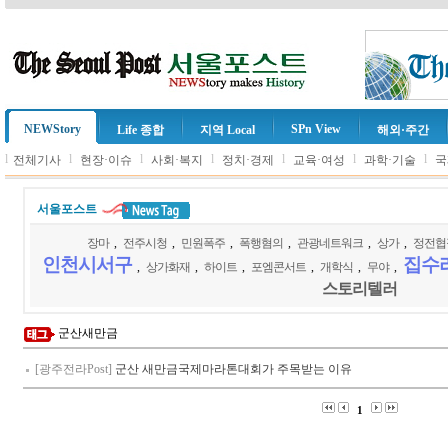
NEWStory
SPn View
Life 종합
지역 Local
해외·주간
l
l
l
l
l
l
l
전체기사
현장·이슈
사회·복지
정치·경제
교육·여성
과학·기술
국
서울포스트
장마
,
전주시청
,
민원폭주
,
폭행혐의
,
관광네트워크
,
상가
,
정전협
인천시서구
집수
,
상가화재
,
하이트
,
포엠콘서트
,
개학식
,
무야
,
스토리텔러
군산새만금
[광주전라Post]
군산 새만금국제마라톤대회가 주목받는 이유
1