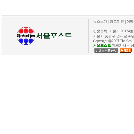
뉴스소개
|
광고제휴
|
이메
신문등록: 서울 아00174호[20
서울시 중랑구 겸재로 49길 40. 
Copyright ⓒ2005 The Se
서울포스트
자체기사는 상